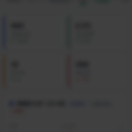
3467419
17:15
7+1+3=11
命中
单双
单
480
2.5%
总数据记录
综合准确率
+12.5%
+3.2%
10
390
累计命中
偏差次数
+8
-2.1%
数据统计分析 · 近400期
号码 20
出现 10 次
2.5%
单
3
双
7