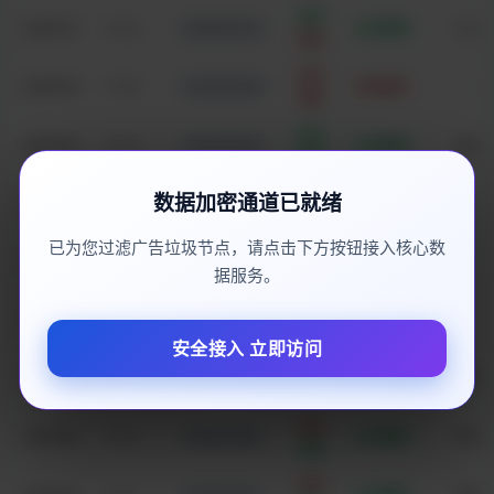
大
3467427
17:43
8+5+4=17
命中
大小
双
大
3467426
17:39
2+2+0=04
未中
-
单
小
3467425
17:36
4+3+5=12
命中
组合
双
小
数据加密通道已就绪
3467424
17:32
6+9+6=21
未中
-
双
已为您过滤广告垃圾节点，请点击下方按钮接入核心数
小
3467423
17:29
9+9+4=22
未中
-
据服务。
单
小
3467422
17:25
9+9+6=24
未中
-
单
安全接入 立即访问
大
3467421
17:22
1+4+1=06
命中
单双
双
大
3467420
17:18
6+5+1=12
命中
单双
双
大