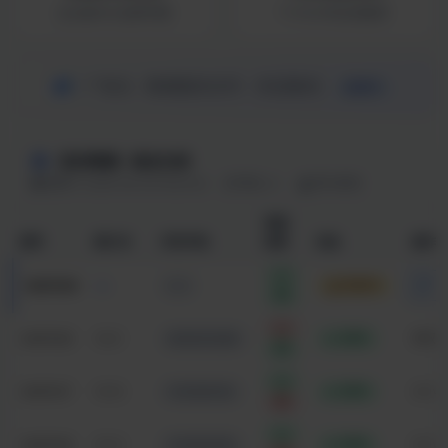
企业级SSL加密传输
7×24小时在线服务
广告位 · 数据服务合作 · 欢迎垂询
招商中
实时预测 · 组合分析
更新于 2026-08-09 18:24:25
算法 v1
黑马预测
预测
期号
倒计时
开奖号码
结果
状态
操作
小
--
3467439
--
预测中
单
小
3467438
18:21
8+9+3=20
命中
单双
双
小
3467437
18:18
1+2+9=12
命中
大小
单
小
3467436
18:14
1+4+5=10
命中
大小