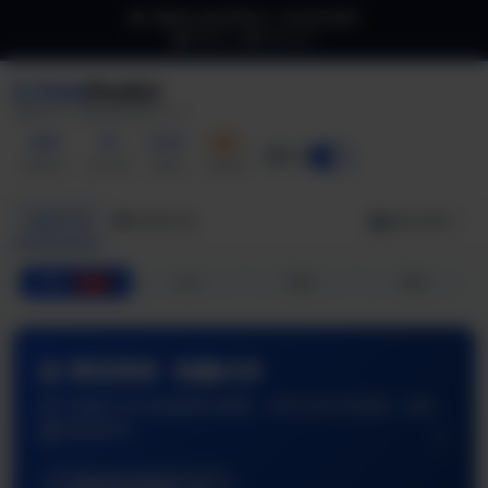
数据安全加密传输
实时同步更新
帮助中心
商务合作
Data
Predict
加拿大28 · 智能预测引擎 v3.0
400
10
2.5%
组合
开启
数据样本
命中次数
准确率
当前模式
加拿大28
台湾PC28
算法引擎
组合
大小
单双
杀组
热门
 智赢未来
大数据驱动决
度算法模型，实时分析开奖数据，提供
累积海量历史数据，通过
准确率。