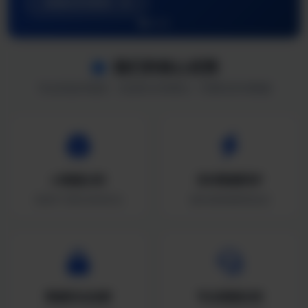
查看数据看板
我们的核心优势
专业的技术团队 · 先进的分析算法 · 可靠的实时数据
AI智能分析
实时数据同步
深度学习算法持续优化
毫秒级数据更新延迟
数据安全加密
专业客服支持