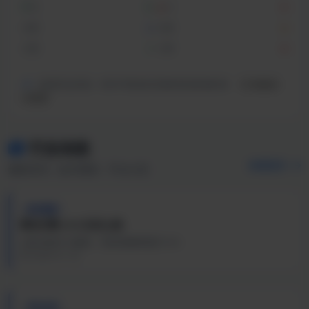
大
5
小
5
大单
2
大双
3
小单
1
小双
4
后续开出号码：
12 17 19 24 12 09 16 20 06 10
数据实
时更新
行业动态
查看更多
最新资讯 · 技术更新 · 平台公告
技术更新
算法引擎 v3.0 正式上线
全新深度学习模型，预测准确率提升12%
2026-07-18
平台公告