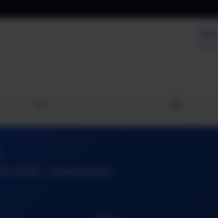
40
数据样
大小
单双
优化算法，提升预测准确率。