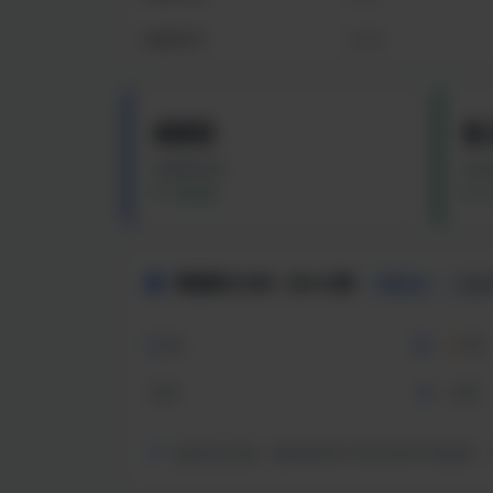
3466151
13:38
480
6
总数据记录
综合
+12.5%
+
数据统计分析 · 近400期
号码 14
出现 
单
15
双
大单
8
大双
后续开出号码：
08 18 19 17 13 21 19 17 23 03