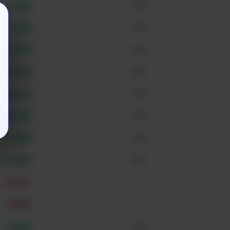
杀组
命中
杀组
命中
杀组
命中
杀组
命中
杀组
命中
杀组
命中
杀组
命中
杀组
命中
-
未中
-
未中
杀组
命中