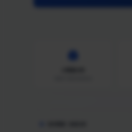
AI智能分析
深度学习算法持续优化
实时预测 · 杀组分析